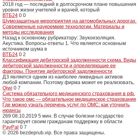
2018 год — последний в долгосрочном плане повышения
уровня жизни учителей и врачей, который
ВТБ24
0
0
Шумозащитные мероприятия на автомобильных дорогах.
Современные наукоемкие технологии. Материалы и
методы исследования
Назад к основному рубрикатору: Звукоизоляция.
Акустика. Вопросы-ответы 1. Что является основным
источником шума в
ВТБ24
0
2
Классификация дебиторской задолженности схема. Виды
дебиторской задолженности и определяющие ее
факторы. Понятие дебиторской задолженности
ДЗ является одним из наиболее ликвидных активов
любой компании. Поэтому фирма может ее реализовать,
Qiwi
0
7
Система обязательного медицинского страхования в рф.
Что такое омс — обязательное медицинское страхование
Где можно узнать перечень услуг по ОМС: как уточнить
нюансы
269 08.10.2019 5 мин. В случае болезни государство
гарантирует своим гражданам поддержку в области
PayPal
0
7
© 2026 bezdeprub.vip. Все права защищены.