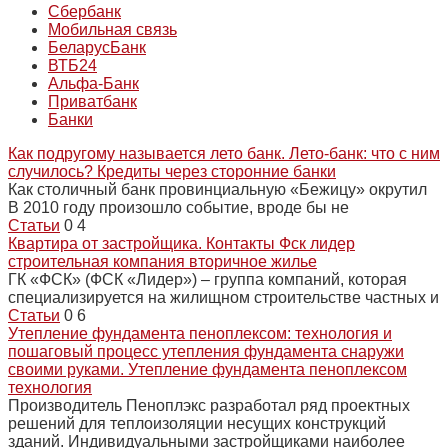
Сбербанк
Мобильная связь
БеларусБанк
ВТБ24
Альфа-Банк
Приватбанк
Банки
Как подругому называется лето банк. Лето-банк: что с ним
случилось? Кредиты через сторонние банки
Как столичный банк провинциальную «Бежицу» окрутил
В 2010 году произошло событие, вроде бы не
Статьи
0
4
Квартира от застройщика. Контакты Фск лидер
строительная компания вторичное жилье
ГК «ФСК» (ФСК «Лидер») – группа компаний, которая
специализируется на жилищном строительстве частных и
Статьи
0
6
Утепление фундамента пеноплексом: технология и
пошаговый процесс утепления фундамента снаружи
своими руками. Утепление фундамента пеноплексом
технология
Производитель Пеноплэкс разработал ряд проектных
решений для теплоизоляции несущих конструкций
зданий. Индивидуальными застройщиками наиболее