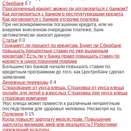
Сбербанк
0
7
Просроченный кредит: можно ли договориться с банком?
Как договориться с банком о реструктуризации кредита
Как договорится с банком отсрочке платежа
При несвоевременном погашении кредита, или не
вовремя внесенном очередном платеже, банк
автоматически заносит данную
Статьи
0
0
Поднимут ли процент по кредитам. Будет ли Сбербанк
повышать процентные ставки по уже выданным
кредитам? Есть ли у банка право повышать ставку по
кредиту в одностороннем порядке
Большинство банков начали повышать ставки по
кредитным программам до того, как Центробанк сделал
заявление
Денежные переводы
0
4
Страхование от укуса клеща. Страховка от укуса клеща
онлайн для детей и взрослых Страховка при укусе клеща
страховая компания
Укус клеща может привести к различным неприятным
последствиям для здоровья человека. Несмотря на то,
Полезное
0
15
Когда повысят зарплату медсестрам. Повышение
зарплаты медикам: миф или реальность? Работники
учреждений культуры