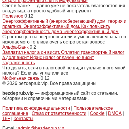
Открыть расчетный счет в Модульбанке
Счёт в банке — давно уже не показатель благосостояния
владельца, а просто удобный инструмент
Полезное
0
12
Энергоэффективный (энергосберегающий) дом: теория и
практика. Энергоэффективный дом. Как повысить
энергоэффективность дома Энергоэффективный дом
С ростом цен на энергоносители и уменьшением запасов
ископаемого топлива очень остро встал вопрос
Альфа-Банк
0
2
Заплатил налог а он висит. Оплатил транспортный налог
а долг висит Ифнс налог оплачен но висит
задолженность
Что делать, если в налоговой не видят уплаченного мной
налога? Если вы уплатили все
Мобильная связь
0
12
© 2026 bezdeprub.vip. Все права защищены.
bezdeprub.vip
— информационный сайт со статьями,
обзорами и справочными материалами.
Политика конфиденциальности
|
Пользовательское
соглашение
|
Отказ от ответственности
|
Cookie
|
DMCA
|
18+
|
Контакты
E-mail:
admin@bezdeprub.vip