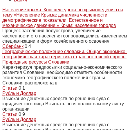
Население крыма. Конспект урока по крымоведению на
тему «Население Крыма: динамика численности,
демографические показатели. Естественное и
механическое движение.» Крым: население городов
Процесс заселения полуострова, увеличение
численности его населения сопровождались изменением
специализации и форм хозяйственного освоения
Сбербанк
0
4
Географическое положение словакии. Общая экономико-
географическая характеристика стран восточной европы
Природные ресурсы Словакии
Характеризуя предпосылки социально-экономического
развития Словакии, необходимо отметить особенности
экономико-географического положения страны.
Словакия расположена в
Статьи
0
1
Рубль и Доллар
Взыскание денежных средств по решению суда с
юридического лица Взыскать по исполнительному листу
организации
Статьи
0
9
Рубль и Доллар
Взыскание денежных средств по решению суда с
юридического лица Взыскать по исполнительному листу