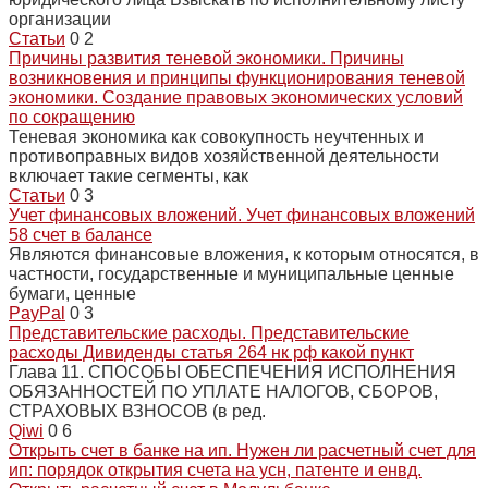
организации
Статьи
0
2
Причины развития теневой экономики. Причины
возникновения и принципы функционирования теневой
экономики. Создание правовых экономических условий
по сокращению
Теневая экономика как совокупность неучтенных и
противоправных видов хозяйственной деятельности
включает такие сегменты, как
Статьи
0
3
Учет финансовых вложений. Учет финансовых вложений
58 счет в балансе
Являются финансовые вложения, к которым относятся, в
частности, государственные и муниципальные ценные
бумаги, ценные
PayPal
0
3
Представительские расходы. Представительские
расходы Дивиденды статья 264 нк рф какой пункт
Глава 11. СПОСОБЫ ОБЕСПЕЧЕНИЯ ИСПОЛНЕНИЯ
ОБЯЗАННОСТЕЙ ПО УПЛАТЕ НАЛОГОВ, СБОРОВ,
СТРАХОВЫХ ВЗНОСОВ (в ред.
Qiwi
0
6
Открыть счет в банке на ип. Нужен ли расчетный счет для
ип: порядок открытия счета на усн, патенте и енвд.