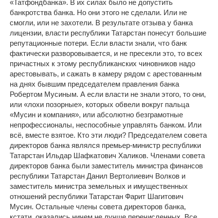
«Татфондбанка». В их силах было не допустить
банкротства банка. Но они этого не сделали. Или не
смогли, или не захотели. В результате отзыва у банка
лицензии, власти республики Татарстан понесут большие
репутационные потери. Если власти знали, что банк
фактически разворовывается, и не пресекли это, то всех
причастных к этому республиканских чиновников надо
арестовывать, и сажать в камеру рядом с арестованным
на днях бывшим председателем правления банка
Робертом Мусиным. А если власти не знали этого, то они,
или «лохи позорные», которых обвели вокруг пальца
«Мусин и компания», или абсолютно безграмотные
непрофессионалы, неспособные управлять банком. Или
всё, вместе взятое. Кто эти люди? Председателем совета
директоров банка являлся премьер-министр республики
Татарстан Ильдар Шафкатович Халиков. Членами совета
директоров банка были заместитель министра финансов
республики Татарстан Данил Вертолиевич Волков и
заместитель министра земельных и имущественных
отношений республики Татарстан Фарит Шагитович
Мусин. Остальные члены совета директоров банка,
кстати, оказались ничем не лучше перечисленных. Все,