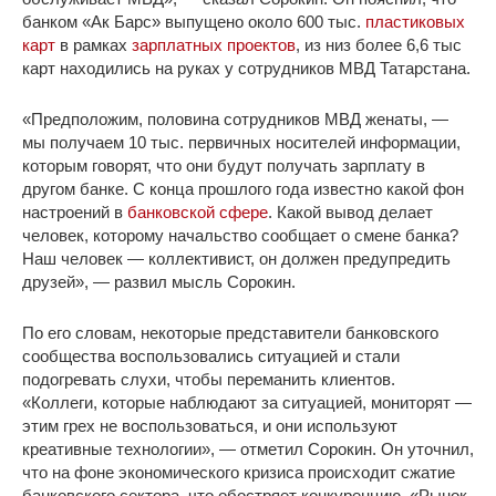
банком «Ак Барс» выпущено около 600 тыс.
пластиковых
карт
в рамках
зарплатных проектов
, из низ более 6,6 тыс
карт находились на руках у сотрудников МВД Татарстана.
«Предположим, половина сотрудников МВД женаты, —
мы получаем 10 тыс. первичных носителей информации,
которым говорят, что они будут получать зарплату в
другом банке. С конца прошлого года известно какой фон
настроений в
банковской сфере
. Какой вывод делает
человек, которому начальство сообщает о смене банка?
Наш человек — коллективист, он должен предупредить
друзей», — развил мысль Сорокин.
По его словам, некоторые представители банковского
сообщества воспользовались ситуацией и стали
подогревать слухи, чтобы переманить клиентов.
«Коллеги, которые наблюдают за ситуацией, мониторят —
этим грех не воспользоваться, и они используют
креативные технологии», — отметил Сорокин. Он уточнил,
что на фоне экономического кризиса происходит сжатие
банковского сектора, что обостряет конкуренцию. «Рынок