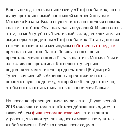
В ночь перед отзывом лицензии у «Татфондбанка», по его
душу проходил самый настоящий мозговой штурм в
Москве и Казани. Была осуществлена последняя попытка
спасти этот банк. Она оказалась неудачной. И виноваты в
этом, на мой сугубо субъективный взгляд, исключительно
акционеры и кредиторы «Татфондбанка». Татары, похоже,
хотели ограничиться минимумом
собственных средств
при спасении этого банка. Львиную долю, по их
представлениям, должна была заплатить Москва. Увы и
ах, халява не прокатила. Косвенно эту версию
подтвердил заместитель председателя ЦБ Дмитрий
Тулин, заявивший: «Акционеры предложили очень
ограниченную поддержку, которой не было достаточно,
чтобы восстановить финансовое положения банка».
На пресс-конференции выяснилось, что ЦБ уже весной
2016 года знал о том, что «Татфондбанк» «находится в
тяжелейшем
финансовом положении
«, что «капитал
утрачен», что «потеря ликвидности может наступить в
любой момент». Всё это время происходило