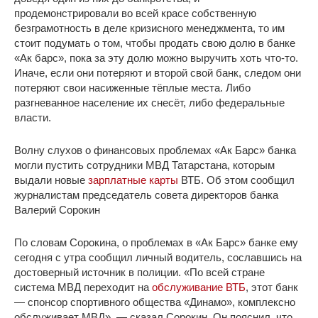
продемонстрировали во всей красе собственную
безграмотность в деле кризисного менеджмента, то им
стоит подумать о том, чтобы продать свою долю в банке
«Ак барс», пока за эту долю можно выручить хоть что-то.
Иначе, если они потеряют и второй свой банк, следом они
потеряют свои насиженные тёплые места. Либо
разгневанное население их снесёт, либо федеральные
власти.
Волну слухов о финансовых проблемах «Ак Барс» банка
могли пустить сотрудники МВД Татарстана, которым
выдали новые
зарплатные карты
ВТБ. Об этом сообщил
журналистам председатель совета директоров банка
Валерий Сорокин
По словам Сорокина, о проблемах в «Ак Барс» банке ему
сегодня с утра сообщил личный водитель, сославшись на
достоверный источник в полиции. «По всей стране
система МВД переходит на
обслуживание ВТБ
, этот банк
— спонсор спортивного общества «Динамо», комплексно
обслуживает МВД», — сказал Сорокин. Он пояснил, что