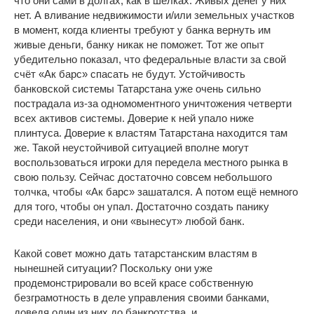
что они сами в долгах, как в шелках. Живых денег у них
нет. А вливание недвижимости и/или земельных участков
в момент, когда клиенты требуют у банка вернуть им
живые деньги, банку никак не поможет. Тот же опыт
убедительно показал, что федеральные власти за свой
счёт «Ак барс» спасать не будут. Устойчивость
банковской системы Татарстана уже очень сильно
пострадала из-за одномоментного уничтожения четверти
всех активов системы. Доверие к ней упало ниже
плинтуса. Доверие к властям Татарстана находится там
же. Такой неустойчивой ситуацией вполне могут
воспользоваться игроки для передела местного рынка в
свою пользу. Сейчас достаточно совсем небольшого
толчка, чтобы «Ак барс» зашатался. А потом ещё немного
для того, чтобы он упал. Достаточно создать панику
среди населения, и они «вынесут» любой банк.
Какой совет можно дать татарстанским властям в
нынешней ситуации? Поскольку они уже
продемонстрировали во всей красе собственную
безграмотность в деле управления своими банками,
доведя один из них до банкротства, и