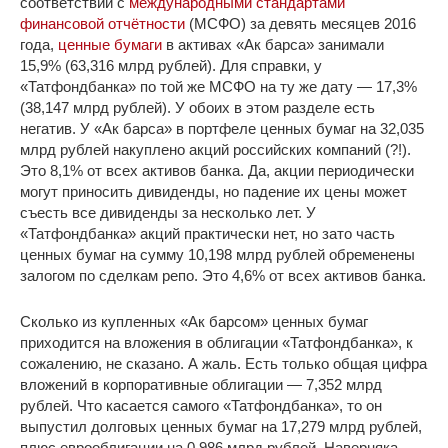
соответствии с
международными стандартами
финансовой отчётности
(МСФО) за девять месяцев 2016
года,
ценные бумаги
в активах «Ак барса» занимали
15,9% (63,316 млрд рублей). Для справки, у
«Татфондбанка» по той же МСФО на ту же дату — 17,3%
(38,147 млрд рублей). У обоих в этом разделе есть
негатив. У «Ак барса» в портфеле ценных бумаг на 32,035
млрд рублей накуплено акций российских компаний (?!).
Это 8,1% от всех активов банка. Да, акции периодически
могут приносить дивиденды, но падение их цены может
съесть все дивиденды за несколько лет. У
«Татфондбанка» акций практически нет, но зато часть
ценных бумаг на сумму 10,198 млрд рублей обременены
залогом по сделкам репо. Это 4,6% от всех активов банка.
Сколько из купленных «Ак барсом» ценных бумаг
приходится на вложения в облигации «Татфондбанка», к
сожалению, не сказано. А жаль. Есть только общая цифра
вложений в корпоративные облигации — 7,352 млрд
рублей. Что касается самого «Татфондбанка», то он
выпустил долговых ценных бумаг на 17,279 млрд рублей,
плюс еврооблигации на 0,986 млрд рублей. Наверняка,