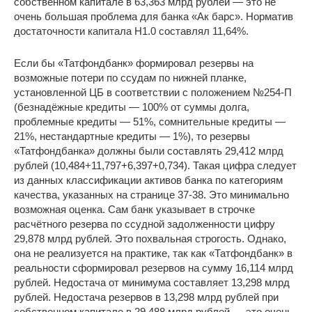
собственном капитале в 63,363 млрд рублей — это не
очень большая проблема для банка «Ак барс». Норматив
достаточности капитала Н1.0 составлял 11,64%.
Если бы «Татфондбанк» формировал резервы на
возможные потери по ссудам по нижней планке,
установленной ЦБ в соответствии с положением №254-П
(безнадёжные кредиты — 100% от суммы долга,
проблемные кредиты — 51%, сомнительные кредиты —
21%, нестандартные кредиты — 1%), то резервы
«Татфондбанка» должны были составлять 29,412 млрд
рублей (10,484+11,797+6,397+0,734). Такая цифра следует
из данных классификации активов банка по категориям
качества, указанных на странице 37-38. Это минимально
возможная оценка. Сам банк указывает в строчке
расчётного резерва по ссудной задолженности цифру
29,878 млрд рублей. Это похвальная строгость. Однако,
она не реализуется на практике, так как «Татфондбанк» в
реальности сформировал резервов на сумму 16,114 млрд
рублей. Недостача от минимума составляет 13,298 млрд
рублей. Недостача резервов в 13,298 млрд рублей при
собственном капитале в 29,488 млрд рублей — это очень